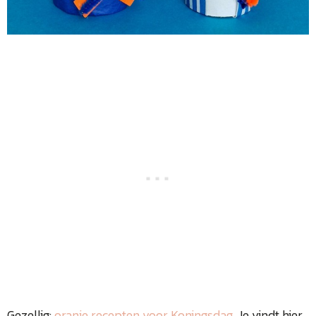
Gezellig:
oranje recepten voor Koningsdag
. Je vindt hier