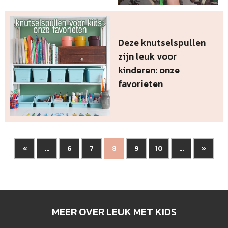
Deze knutselspullen
zijn leuk voor
kinderen: onze
favorieten
«
6
7
9
10
»
...
8
...
MEER OVER LEUK MET KIDS