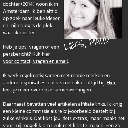
dochter (2014) woon ik in
Amsterdam. Ik ben altijd
op zoek naar leuke ideeën
en mijn blog is de plek
waar ik die deel.
LIEFS, MAUD
Heb je tips, vragen of een
persbericht?
Klik hier
voor contact, vragen en email
.
Ik werk regelmatig samen met mooie merken en
andere organisaties, dat vermeld ik er altijd bij.
Hier
lees je meer over deze
samenwerkingen
.
Daarnaast bevatten veel artikelen
affiliate links
. Ik krijg
een kleine commissie als je bijvoorbeeld bestelt bij
zulke winkels. Dat kost jou niets extra’s, maar maakt het
voor mij mogelijk om Leuk met kids te maken. Een zo