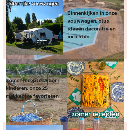
Binnenkijken in onze
vouwwagen, plus
ideeën decoratie en
inrichten
Zomer recepten voor
kinderen: onze 25
makkelijke favorieten