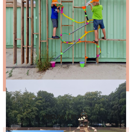
Stap 1 – vul je emailadres in en klik op de knop:
Stap 2 – open de email en bevestig je inschrijving
(niks ontvangen, bekijk dan je spam folder).
Wil je niet wachten op de volgende nieuwsbrief?
Lees
dan hier de nieuwste nieuwsbrief
.
NIEUW LEUKS