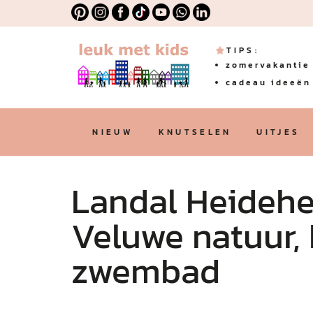
TIPS:
zomervakantie 
cadeau ideeën 
NIEUW
KNUTSELEN
UITJES
Landal Heidehe
Veluwe natuur,
zwembad