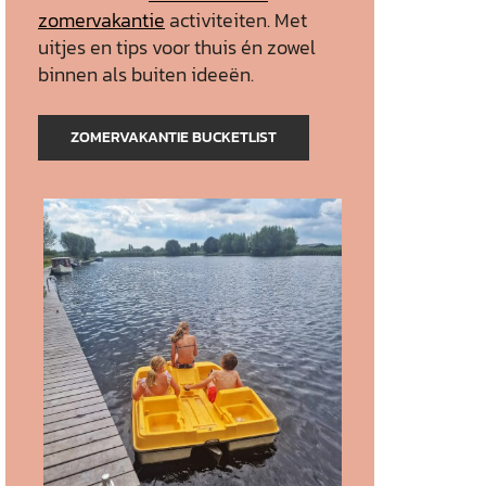
zomervakantie
activiteiten. Met
uitjes en tips voor thuis én zowel
binnen als buiten ideeën.
ZOMERVAKANTIE BUCKETLIST