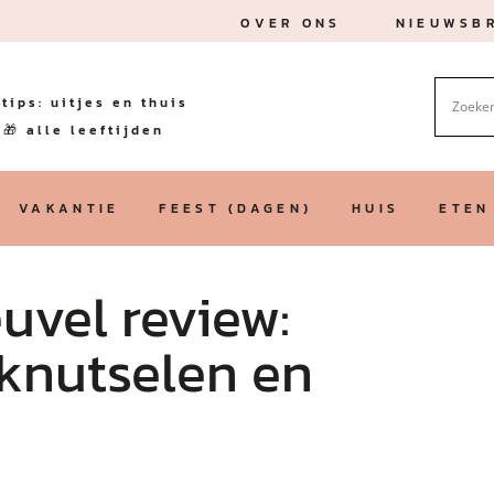
OVER ONS
NIEUWSBR
tips: uitjes en thuis
🎁 alle leeftijden
VAKANTIE
FEEST (DAGEN)
HUIS
ETEN
uvel review:
 knutselen en