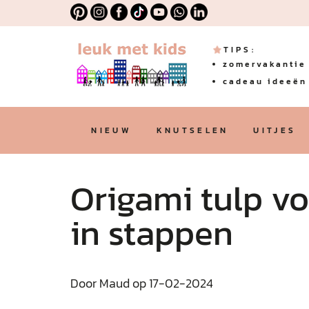
TIPS:
zomervakantie 
cadeau ideeën 
NIEUW
KNUTSELEN
UITJES
Origami tulp vo
in stappen
Door Maud op 17-02-2024