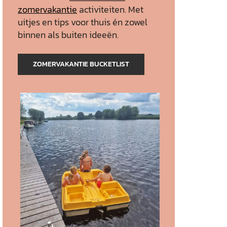
zomervakantie
activiteiten. Met
uitjes en tips voor thuis én zowel
binnen als buiten ideeën.
ZOMERVAKANTIE BUCKETLIST