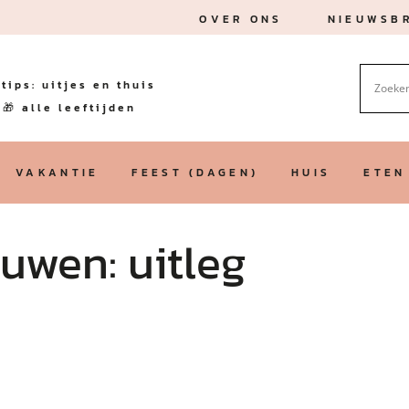
OVER ONS
NIEUWSBR
tips: uitjes en thuis
🎁 alle leeftijden
VAKANTIE
FEEST (DAGEN)
HUIS
ETEN
uwen: uitleg