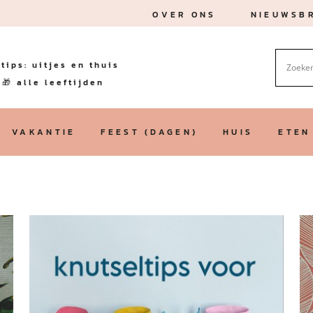
OVER ONS
NIEUWSBR
tips: uitjes en thuis
🎁 alle leeftijden
VAKANTIE
FEEST (DAGEN)
HUIS
ETEN