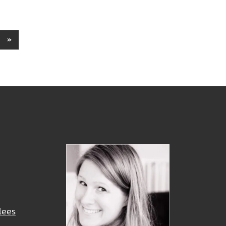
»
lees