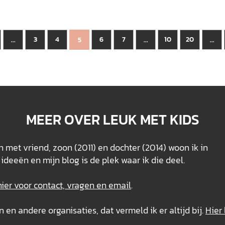
3
4
6
7
10
20
...
5
...
...
MEER OVER LEUK MET KIDS
 met vriend, zoon (2011) en dochter (2014) woon ik in
ideeën en mijn blog is de plek waar ik die deel.
hier voor contact, vragen en email
.
n andere organisaties, dat vermeld ik er altijd bij.
Hier 