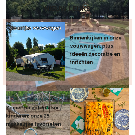
NIEUW LEUKS
Binnenkijken in onze
vouwwagen, plus
ideeën decoratie en
inrichten
Zomer recepten voor
kinderen: onze 25
makkelijke favorieten