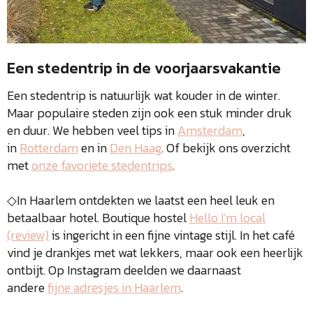
Een stedentrip in de voorjaarsvakantie
Een stedentrip is natuurlijk wat kouder in de winter.
Maar populaire steden zijn ook een stuk minder druk
en duur. We hebben veel tips in
Amsterdam
,
in
Rotterdam
en in
Den Haag
. Of bekijk ons overzicht
met
onze favoriete stedentrips
.
◇In Haarlem ontdekten we laatst een heel leuk en
betaalbaar hotel. Boutique hostel
Hello I’m local
(review)
is ingericht in een fijne vintage stijl. In het café
vind je drankjes met wat lekkers, maar ook een heerlijk
ontbijt. Op Instagram deelden we daarnaast
andere
fijne adresjes in Haarlem
.