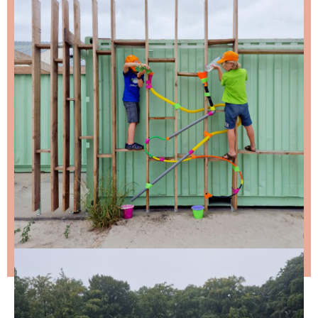
NIKS LEUKS MISSEN?
Schrijf je in voor de nieuwsbrief, dan stuur ik je
ongeveer twee keer per maand een leuke mail.
Stap 1 – vul je emailadres in en klik op de knop:
Stap 2 – open de email en bevestig je inschrijving
(niks ontvangen, bekijk dan je spam folder).
Wil je niet wachten op de volgende nieuwsbrief?
Lees
dan hier de nieuwste nieuwsbrief
.