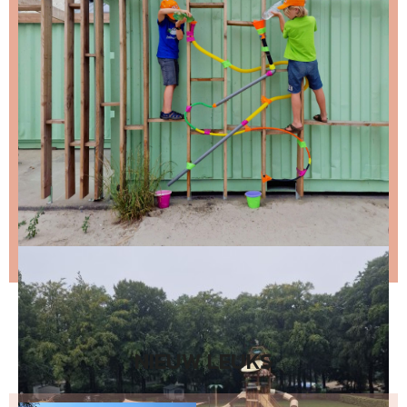
Stap 1 – vul je emailadres in en klik op de knop:
Stap 2 – open de email en bevestig je inschrijving
(niks ontvangen, bekijk dan je spam folder).
Wil je niet wachten op de volgende nieuwsbrief?
Lees
dan hier de nieuwste nieuwsbrief
.
NIEUW LEUKS