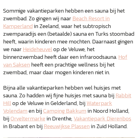
Sommige vakantieparken hebben een sauna bij het
zwembad. Zo gingen wij naar
Beach Resort in
Kamperland
in Zeeland, waar het subtropisch
zwemparadijs een (betaalde) sauna en Turks stoombad
heeft, waarin kinderen mee mochten. Daarnaast gingen
we naar
Heideheuvel
op de Veluwe, het
binnenzwembad heeft daar een infraroodsauna.
Hof
van Saksen
heeft een prachtige wellness bij het
zwembad, maar daar mogen kinderen niet in.
Bijna alle vakantieparken hebben wel huisjes met
sauna. Zo hadden wij fijne huisjes met sauna bij
Rabbit
Hill
op de Veluwe in Gelderland, bij
Waterpark
Volendam
en bij
Camping Bakkum
in Noord Holland,
bij
Orveltermarke
in Drenthe,
Vakantiepark Dierenbos
in Brabant en bij
Reeuwijkse Plassen
in Zuid Holland.