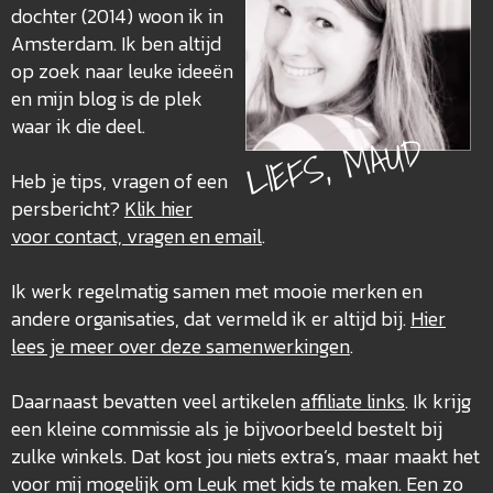
dochter (2014) woon ik in
Amsterdam. Ik ben altijd
op zoek naar leuke ideeën
en mijn blog is de plek
waar ik die deel.
LIEFS, MAUD
Heb je tips, vragen of een
persbericht?
Klik hier
voor contact, vragen en email
.
Ik werk regelmatig samen met mooie merken en
andere organisaties, dat vermeld ik er altijd bij.
Hier
lees je meer over deze
samenwerkingen
.
Daarnaast bevatten veel artikelen
affiliate links
. Ik krijg
een kleine commissie als je bijvoorbeeld bestelt bij
zulke winkels. Dat kost jou niets extra’s, maar maakt het
voor mij mogelijk om Leuk met kids te maken. Een zo