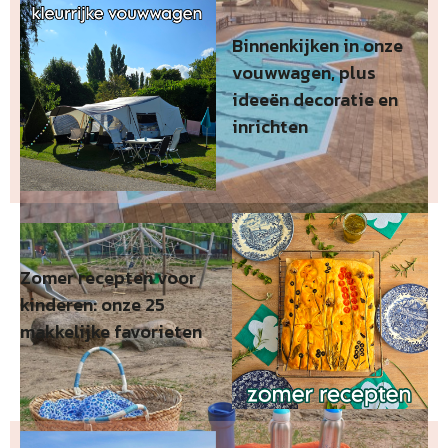
Binnenkijken in onze
vouwwagen, plus
ideeën decoratie en
inrichten
Zomer recepten voor
kinderen: onze 25
makkelijke favorieten