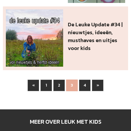
De Leuke Update #34 |
nieuwtjes, ideeën,
musthaves en uitjes
voor kids
«
1
2
4
»
3
MEER OVER LEUK MET KIDS