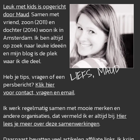
Leuk met kids is opgericht
door Maud
. Samen met
vriend, zoon (2011) en
dochter (2014) woon ik in
Amsterdam. Ik ben altijd
op zoek naar leuke ideeën
en mijn blog is de plek
waar ik die deel.
LIEFS, MAUD
Heb je tips, vragen of een
persbericht?
Klik hier
voor contact, vragen en email
.
Ik werk regelmatig samen met mooie merken en
andere organisaties, dat vermeld ik er altijd bij.
Hier
lees je meer over deze
samenwerkingen
.
Daarnaast bevatten veel artikelen
affiliate links
. Ik krijg