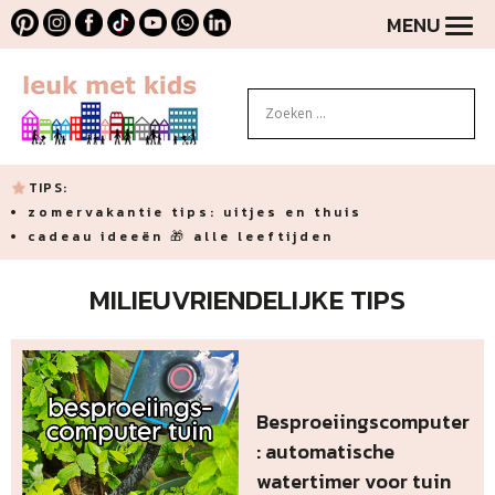
MENU
TIPS:
zomervakantie tips: uitjes en thuis
cadeau ideeën 🎁 alle leeftijden
MILIEUVRIENDELIJKE TIPS
Besproeiingscomputer
: automatische
watertimer voor tuin