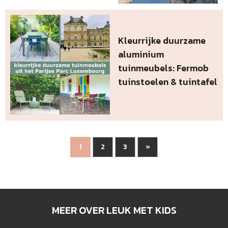
Kleurrijke duurzame
aluminium
tuinmeubels: Fermob
tuinstoelen & tuintafel
2
3
»
1
MEER OVER LEUK MET KIDS