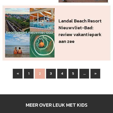
Landal Beach Resort
Nieuwvliet-Bad:
review vakantiepark
aan zee
«
1
3
4
5
»
2
...
MEER OVER LEUK MET KIDS