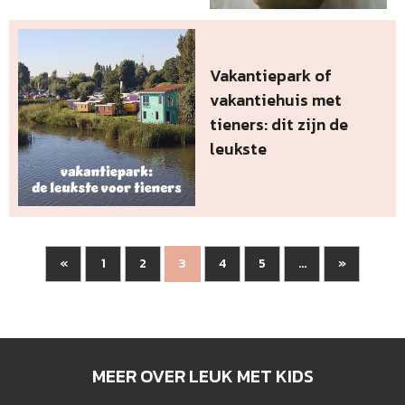
Vakantiepark of
vakantiehuis met
tieners: dit zijn de
leukste
«
1
2
4
5
»
3
...
MEER OVER LEUK MET KIDS