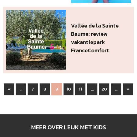
Vallée de la Sainte
Baume: review
vakantiepark
FranceComfort
«
7
8
10
11
20
»
...
9
...
...
MEER OVER LEUK MET KIDS