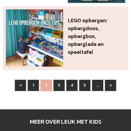
LEGO opbergen:
opbergdoos,
opbergbox,
opberglade en
speeltafel
«
1
3
4
5
»
2
...
MEER OVER LEUK MET KIDS