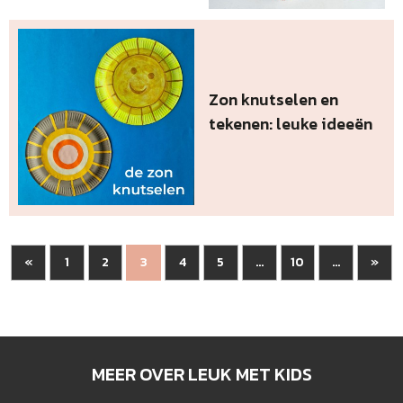
Zon knutselen en
tekenen: leuke ideeën
«
1
2
4
5
10
»
3
...
...
MEER OVER LEUK MET KIDS