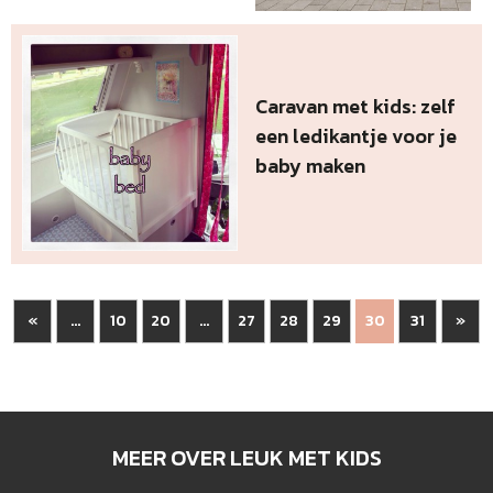
Caravan met kids: zelf
een ledikantje voor je
baby maken
«
10
20
27
28
29
31
»
...
...
30
MEER OVER LEUK MET KIDS