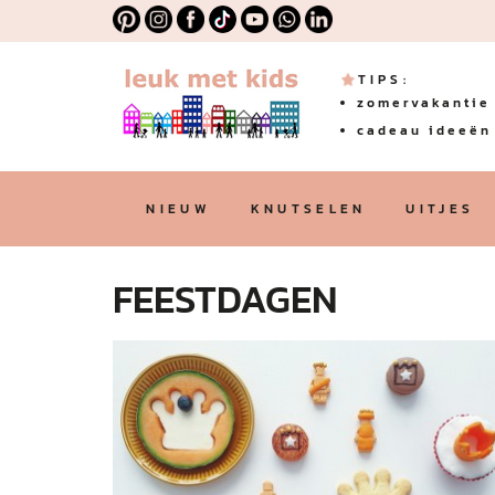
TIPS:
zomervakantie 
cadeau ideeën 
NIEUW
KNUTSELEN
UITJES
FEESTDAGEN