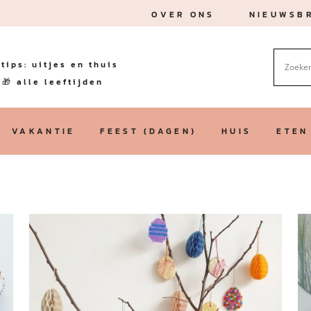
OVER ONS
NIEUWSBR
tips: uitjes en thuis
🎁 alle leeftijden
VAKANTIE
FEEST (DAGEN)
HUIS
ETEN