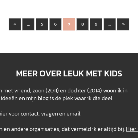
«
5
6
8
9
»
...
7
...
MEER OVER LEUK MET KIDS
 met vriend, zoon (2011) en dochter (2014) woon ik in
ideeën en mijn blog is de plek waar ik die deel.
hier voor contact, vragen en email
.
n andere organisaties, dat vermeld ik er altijd bij.
Hier 