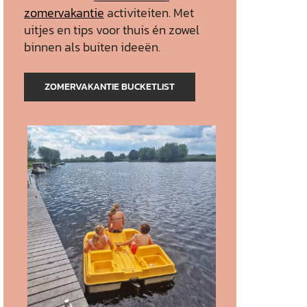
zomervakantie
activiteiten. Met
uitjes en tips voor thuis én zowel
binnen als buiten ideeën.
ZOMERVAKANTIE BUCKETLIST