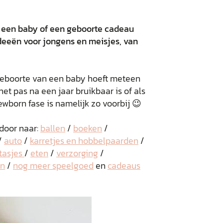
 een baby of een geboorte cadeau
ideeën voor jongens en meisjes, van
e geboorte van een baby hoeft meteen
et pas na een jaar bruikbaar is of als
ewborn fase is namelijk zo voorbij 😉
 door naar:
ballen
/
boeken
/
/
auto
/
karretjes en hobbelpaarden
/
tasjes
/
eten
/
verzorging
/
en
/
nog meer speelgoed
en
cadeaus