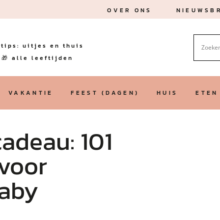
OVER ONS
NIEUWSBR
tips: uitjes en thuis
🎁 alle leeftijden
VAKANTIE
FEEST (DAGEN)
HUIS
ETEN
adeau: 101
voor
baby