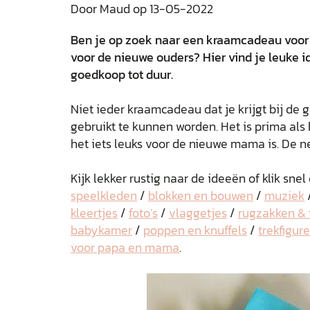
Door Maud op 13-05-2022
Ben je op zoek naar een kraamcadeau voor
voor de nieuwe ouders? Hier vind je leuke 
goedkoop tot duur.
Niet ieder kraamcadeau dat je krijgt bij d
gebruikt te kunnen worden. Het is prima als h
het iets leuks voor de nieuwe mama is. De n
Kijk lekker rustig naar de ideeën of klik snel
speelkleden
/
blokken en bouwen
/
muziek
kleertjes
/
foto’s
/
vlaggetjes
/
rugzakken & 
babykamer
/
poppen en knuffels
/
trekfigur
voor papa en mama
.