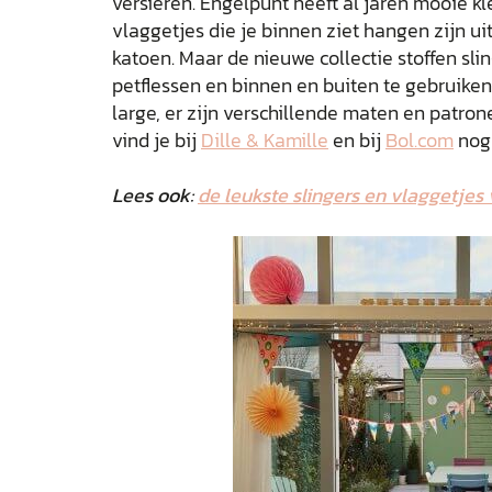
versieren. Engelpunt heeft al jaren mooie kl
vlaggetjes die je binnen ziet hangen zijn ui
katoen. Maar de nieuwe collectie stoffen sl
petflessen en binnen en buiten te gebruiken
large, er zijn verschillende maten en patron
vind je bij
Dille & Kamille
en bij
Bol.com
nog 
Lees ook:
de leukste slingers en vlaggetjes