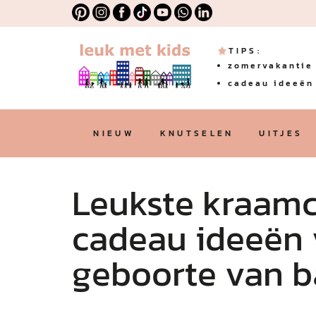
TIPS:
zomervakantie 
cadeau ideeën 
NIEUW
KNUTSELEN
UITJES
Leukste kraamc
cadeau ideeën 
geboorte van 