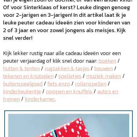
Of voor Sinterklaas of kerst? Leuke dingen genoeg
voor 2-jarigen en 3-jarigen! In dit artikel laat ik je
leuke peuter cadeau ideeën zien voor kinderen van
2 of 3 jaar
en voor zowel jongens als meisjes. Kijk
snel verder!
Kijk lekker rustig naar alle cadeau ideeën voor een
peuter verjaardag of klik snel door naar:
boeken
/
hutten & tenten
/
rugzakken & tasjes
/
bouwen
/
tekenen en knutselen
/
spelletjes
/
muziek maken
/
buitenspeelgoed
/
fiets enzo
/
rollenspellen
/
kinderkeukentje
/
poppen en knuffels
/
auto’s en
treinen
/
kinderkamer
.