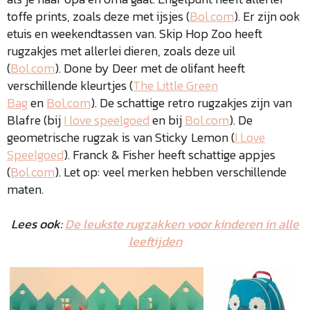
toffe prints, zoals deze met ijsjes (
Bol.com
). Er zijn ook
etuis en weekendtassen van. Skip Hop Zoo heeft
rugzakjes met allerlei dieren, zoals deze uil
(
Bol.com
). Done by Deer met de olifant heeft
verschillende kleurtjes (
The Little Green
Bag
en
Bol.com
). De schattige retro rugzakjes zijn van
Blafre (bij
I love speelgoed
en bij
Bol.com
). De
geometrische rugzak is van Sticky Lemon (
I Love
Speelgoed
). Franck & Fisher heeft schattige appjes
(
Bol.com
). Let op: veel merken hebben verschillende
maten.
Lees ook:
De leukste rugzakken voor kinderen in alle
leeftijden