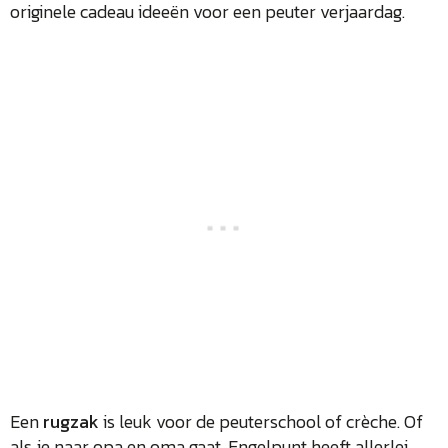
originele cadeau ideeën voor een peuter verjaardag.
Een
rugzak
is leuk voor de peuterschool of crèche. Of
als je naar opa en oma gaat. Engelpunt heeft allerlei