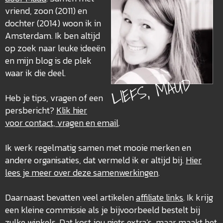
vriend, zoon (2011) en
dochter (2014) woon ik in
Amsterdam. Ik ben altijd
op zoek naar leuke ideeën
en mijn blog is de plek
waar ik die deel.
LIEFS, MAUD
Heb je tips, vragen of een
persbericht?
Klik hier
voor contact, vragen en email
.
Ik werk regelmatig samen met mooie merken en
andere organisaties, dat vermeld ik er altijd bij.
Hier
lees je meer over deze
samenwerkingen
.
Daarnaast bevatten veel artikelen
affiliate links
. Ik krijg
een kleine commissie als je bijvoorbeeld bestelt bij
zulke winkels. Dat kost jou niets extra’s, maar maakt het