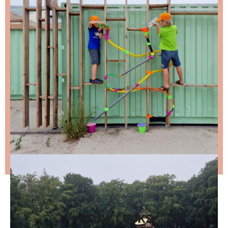
Schrijf je in voor de nieuwsbrief, dan stuur ik je
ongeveer twee keer per maand een leuke mail.
Stap 1 – vul je emailadres in en klik op de knop:
Stap 2 – open de email en bevestig je inschrijving
(niks ontvangen, bekijk dan je spam folder).
Wil je niet wachten op de volgende nieuwsbrief?
Lees
dan hier de nieuwste nieuwsbrief
.
NIEUW LEUKS