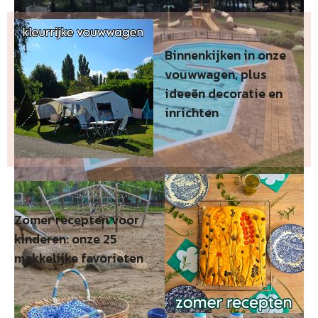
Binnenkijken in onze
vouwwagen, plus
ideeën decoratie en
inrichten
Zomer recepten voor
kinderen: onze 25
makkelijke favorieten