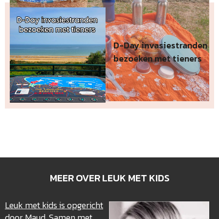
D-Day invasiestranden
bezoeken met tieners
MEER OVER LEUK MET KIDS
Leuk met kids is opgericht
door Maud
. Samen met