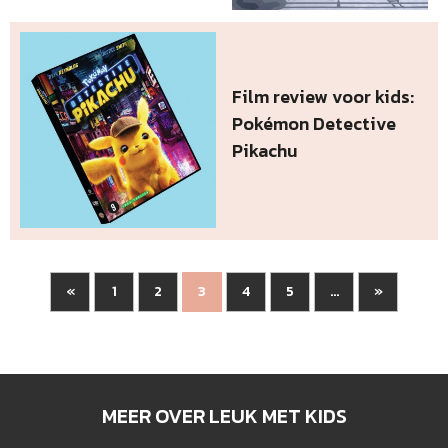
Film review voor kids:
Pokémon Detective
Pikachu
«
1
2
4
5
»
3
...
MEER OVER LEUK MET KIDS