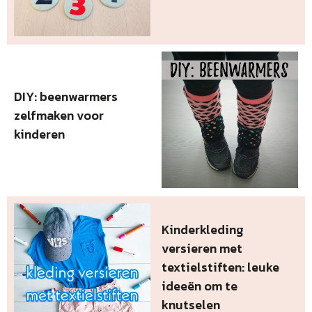
DIY: beenwarmers
zelfmaken voor
kinderen
Kinderkleding
versieren met
textielstiften: leuke
ideeën om te
knutselen