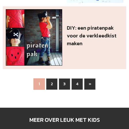
DIY: een piratenpak
voor de verkleedkist
maken
2
3
4
»
1
MEER OVER LEUK MET KIDS