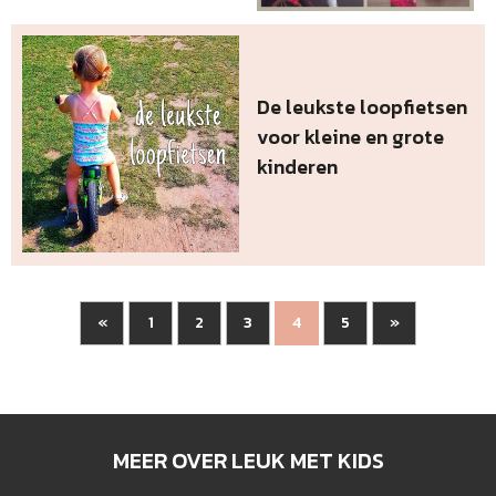
De leukste loopfietsen
voor kleine en grote
kinderen
«
1
2
3
5
»
4
MEER OVER LEUK MET KIDS