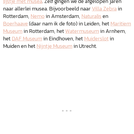
lijstje met musea
. Zelf gingen we de afgelopen jaren
naar allerlei musea. Bijvoorbeeld naar
Villa Zebra
in
Rotterdam,
Nemo
in Amsterdam,
Naturalis
en
Boerhaave
(daar nam ik de foto) in Leiden, het
Maritiem
Museum
in Rotterdam, het
Watermuseum
in Arnhem,
het
DAF Museum
in Eindhoven, het
Muiderslot
in
Muiden en het
Nijntje Museum
in Utrecht.