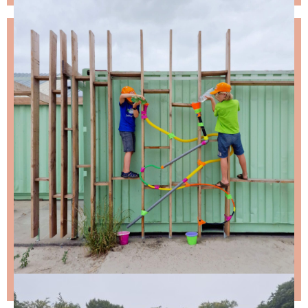
NIKS LEUKS MISSEN?
Schrijf je in voor de nieuwsbrief, dan stuur ik je
ongeveer twee keer per maand een leuke mail.
Stap 1 – vul je emailadres in en klik op de knop:
Stap 2 – open de email en bevestig je inschrijving
(niks ontvangen, bekijk dan je spam folder).
Wil je niet wachten op de volgende nieuwsbrief?
Lees
dan hier de nieuwste nieuwsbrief
.