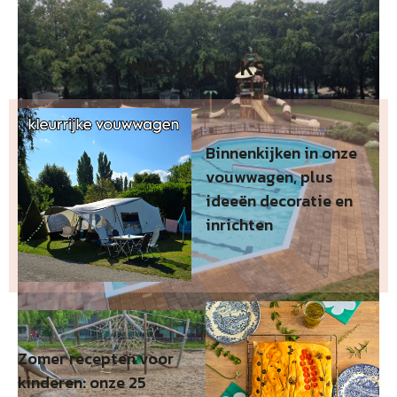
NIEUW LEUKS
Binnenkijken in onze
vouwwagen, plus
ideeën decoratie en
inrichten
Zomer recepten voor
kinderen: onze 25