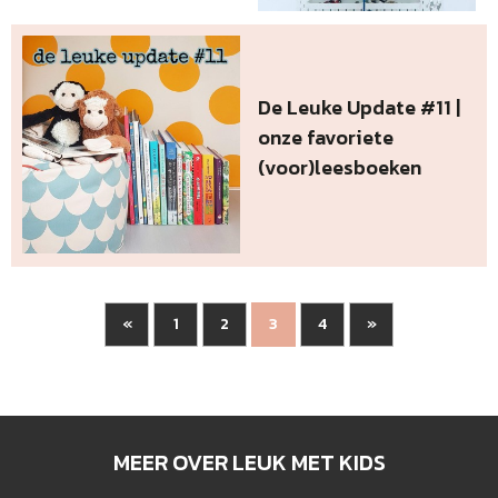
De Leuke Update #11 |
onze favoriete
(voor)leesboeken
«
1
2
4
»
3
MEER OVER LEUK MET KIDS