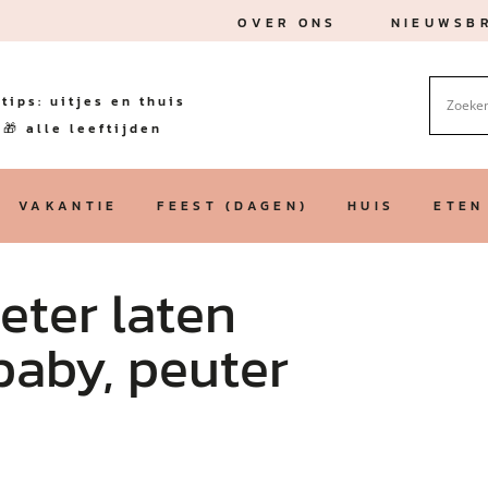
OVER ONS
NIEUWSBR
tips: uitjes en thuis
🎁 alle leeftijden
VAKANTIE
FEEST (DAGEN)
HUIS
ETEN
beter laten
 baby, peuter