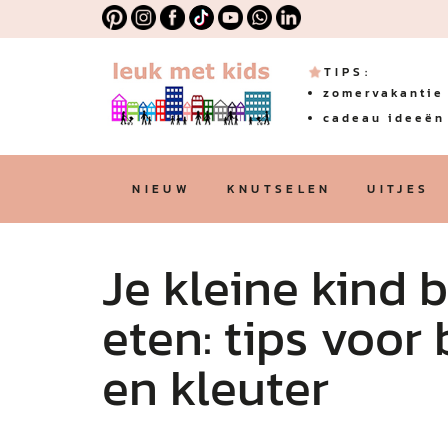
TIPS:
zomervakantie 
cadeau ideeën 
NIEUW
KNUTSELEN
UITJES
Je kleine kind 
eten: tips voor
en kleuter