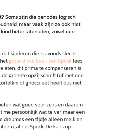
t? Soms zijn die periodes logisch
oudheid, maar vaak zijn ze ook niet
 kind beter laten eten, zowel een
n dat kinderen die ’s avonds slecht
 het
grote dikke boek van Spock
lees
te eten, dit prima te compenseren is
n de groente opzij schuift (of met een
rtellini of gnocci eet heeft dus niet
 weten wat goed voor ze is en daarom
 me persoonlijk wat te ver, maar een
t je dreumes een tijdje alleen melk en
obleem, aldus Spock. De kans op