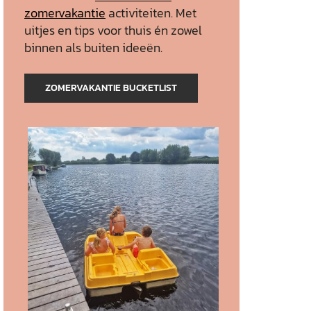
zomervakantie
activiteiten. Met
uitjes en tips voor thuis én zowel
binnen als buiten ideeën.
ZOMERVAKANTIE BUCKETLIST