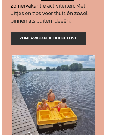
zomervakantie
activiteiten. Met
uitjes en tips voor thuis én zowel
binnen als buiten ideeën.
ZOMERVAKANTIE BUCKETLIST