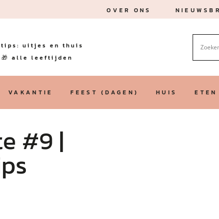
OVER ONS
NIEUWSBR
tips: uitjes en thuis
🎁 alle leeftijden
VAKANTIE
FEEST (DAGEN)
HUIS
ETEN
e #9 |
ips