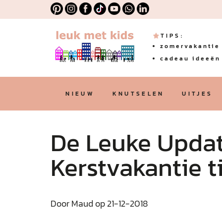
TIPS:
zomervakantie 
cadeau ideeën 
NIEUW
KNUTSELEN
UITJES
De Leuke Updat
Kerstvakantie t
Door Maud op 21-12-2018